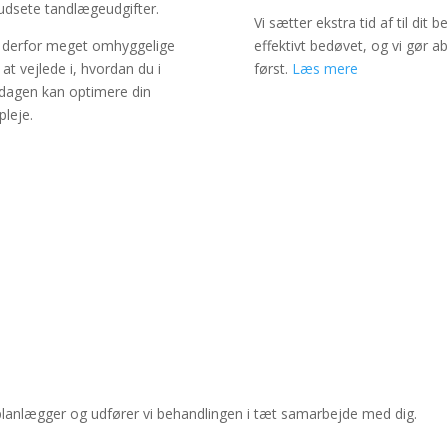
udsete tandlægeudgifter.
Vi sætter ekstra tid af til dit
r derfor meget omhyggelige
effektivt bedøvet, og vi gør a
at vejlede i, hvordan du i
først.
Læs mere
dagen kan optimere din
pleje.
or planlægger og udfører vi behandlingen i tæt samarbejde med dig.