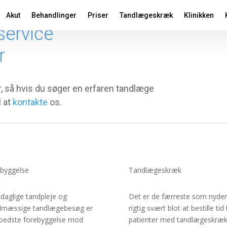
Akut
Behandlinger
Priser
Tandlægeskræk
Klinikken
service
r
er, så hvis du søger en erfaren tandlæge
l at
kontakte
os.
byggelse
Tandlægeskræk
daglige tandpleje og
Det er de færreste som nyder
lmæssige tandlægebesøg er
rigtig svært blot at bestille t
bedste forebyggelse mod
patienter med tandlægeskræk, o