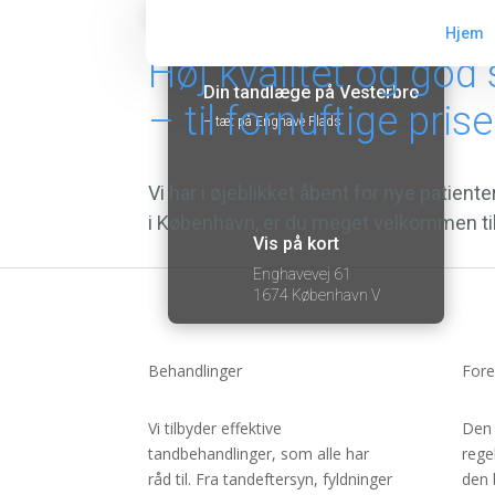
Tandklinik
Hjem
Høj kvalitet og god 
Din tandlæge på Vesterbro
– til fornuftige prise
– tæt på Enghave Plads
Vi har i øjeblikket åbent for nye patient
i København, er du meget velkommen ti
Vis på kort
Enghavevej 61
1674 København V
Behandlinger
Fore
Vi tilbyder effektive
Den 
tandbehandlinger, som alle har
rege
råd til. Fra tandeftersyn, fyldninger
den 