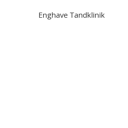
Enghave Tandklinik
Vis på kort
Enghavevej 61
1674 København V